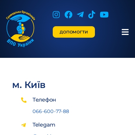
Skip
to
content
ДОПОМОГТИ
Tog
Nav
Про Нас
Допомога
м. Київ
Новини
Телефон
Наші Партнери
066-600-77-88
Telegam
Контакти