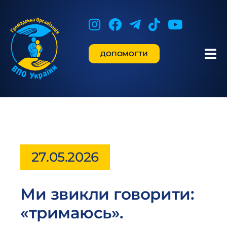
Skip
to
content
ДОПОМОГТИ
Tog
Nav
Про Нас
Допомога
Новини
27.05.2026
Наші Партнери
Ми звикли говорити:
«тримаюсь».
Контакти